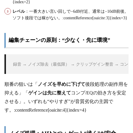
{index=2}
レベル
：一番大きい言い回しで−6dB付近、通常は−10dB前後。
ソフト後段では稼がない。:contentReference[oaicite:3]{index=3}
編集チェーンの原則：“少なく・先に環境”
 録音 → ノイズ除去（最低限） → クリップゲイン整音 → コンプ
順番の狙いは「
ノイズを早めに下げて
後段処理の副作用を
抑える」「
ゲインは先に整えて
コンプ/EQの効き方を安定
させる」。いずれも“やりすぎ”が音質劣化の主因で
す。:contentReference[oaicite:4]{index=4}