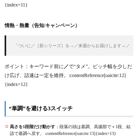
{index=11}
情熱・熱量（告知/キャンペーン）
 「ついに／［新シリーズ］を→／来週からお届けします→／ 
ポイント：キーワード前に
／
で“タメ”。ピッチ幅を少しだ
け広げ、話速は一定を維持。:contentReference[oaicite:12]
{index=12}
“単調”を避ける3スイッチ
高さを1段階だけ動かす
：段落の頭は基調、高揚部で＋1段、結
語で基調へ戻す。:contentReference[oaicite:13]{index=13}