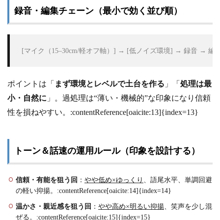
録音・編集チェーン（最小で効く並び順）
 [マイク（15–30cm/軽オフ軸）] → [低ノイズ環境] → 録
ポイントは「
まず環境とレベルで土台を作る
」「
処理は最
小・自然に
」。過処理は“薄い・機械的”な印象になり信頼
性を損ねやすい。:contentReference[oaicite:13]{index=13}
トーン＆話速の運用ルール（印象を設計する）
信頼・有能を狙う回
：
やや低め×ゆっくり
、語尾水平、単調回避
の軽い抑揚。:contentReference[oaicite:14]{index=14}
温かさ・親近感を狙う回
：
やや高め×明るい抑揚
、笑声を少し混
ぜる。:contentReference[oaicite:15]{index=15}