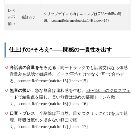
レベ
クリップゲインで均す→コンプはGR3〜6dBの範
ル不
発話ムラ
囲。:contentReference[oaicite:14]{index=14}
揃い
仕上げの“そろえ”——聞感の一貫性を出す
各話者の音量をそろえる
：同一トラックでも話者交代なら体感
音量差を試聴で微調整。ピーク/平均だけでなく“耳”で合わせ
る。:contentReference[oaicite:15]{index=15}
無音の扱い
：急な無音は違和感を生む。
50〜150msのクロスフェ
ード
で編集点を隠し、長い無音は短めの部屋トーンを敷
く。:contentReference[oaicite:16]{index=16}
口音・ブレス
：全削除は不自然。目立つクリックだけを点で処
理、呼吸は流れを壊さない範囲で軽
く。:contentReference[oaicite:17]{index=17}