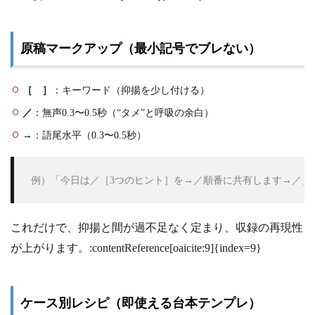
原稿マークアップ（最小記号でブレない）
［ ］
：キーワード（抑揚を少し付ける）
／
：無声0.3〜0.5秒（“タメ”と呼吸の余白）
→
：語尾水平（0.3〜0.5秒）
 例）「今日は／［3つのヒント］を→／順番に共有します→／」
これだけで、抑揚と間が過不足なく定まり、収録の再現性
が上がります。:contentReference[oaicite:9]{index=9}
ケース別レシピ（即使える台本テンプレ）