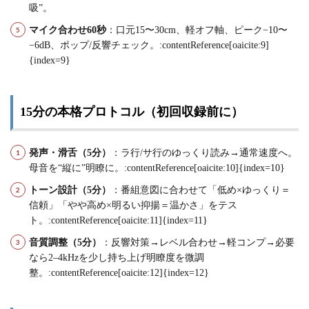
吸”。
マイク合わせ60秒
：口元15〜30cm、軽オフ軸、ピーク−10〜
−6dB、ポップ/反響チェック。:contentReference[oaicite:9]
{index=9}
15分の本格プロトコル（初回収録前に）
発声・滑舌（5分）
：ラ行/サ行のゆっくり読み→通常速度へ。
母音を“縦に”明瞭に。:contentReference[oaicite:10]{index=10}
トーン設計（5分）
：番組意図に合わせて「低め×ゆっくり＝
信頼」「やや高め×明るい抑揚＝温かさ」をテス
ト。:contentReference[oaicite:11]{index=11}
音質調整（5分）
：反響対策→レベル合わせ→軽コンプ→必要
なら2–4kHzを少し持ち上げ明瞭度を微調
整。:contentReference[oaicite:12]{index=12}