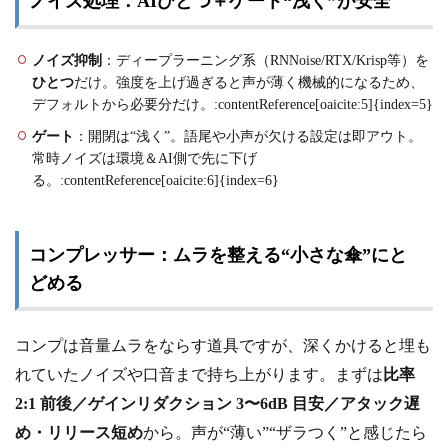
ノイズ処理：AIひとつ＋ゲート“浅く”が安全
ノイズ抑制
：ディープラーニング系（RNNoise/RTX/Krisp等）を
ひとつ
だけ。強度を上げ過ぎると声が薄く機械的になるため、
デフォルトから必要分だけ。:contentReference[oaicite:5]{index=5}
ゲート
：開閉は“浅く”。語尾や小声が欠ける設定は即アウト。
常時ノイズは環境＆AI側で先に下げ
る。:contentReference[oaicite:6]{index=6}
コンプレッサー：ムラを整える“小さな傘”にと
どめる
コンプは音量ムラをならす道具ですが、深くかけると埋も
れていたノイズや口音まで持ち上がります。まずは
比率
2:1 前後／ゲインリダクション 3〜6dB 目安／アタック遅
め・リリース短め
から。声が“薄い”“ザラつく”と感じたら