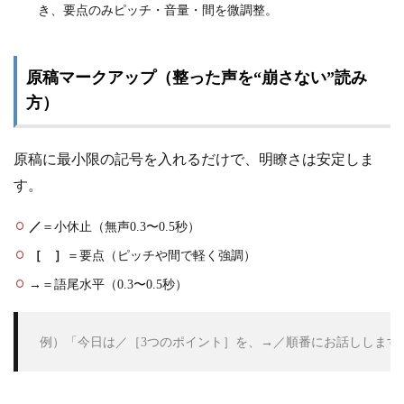
き、要点のみピッチ・音量・間を微調整。
原稿マークアップ（整った声を“崩さない”読み
方）
原稿に最小限の記号を入れるだけで、明瞭さは安定しま
す。
／
＝小休止（無声0.3〜0.5秒）
［ ］
＝要点（ピッチや間で軽く強調）
→
＝語尾水平（0.3〜0.5秒）
 例）「今日は／［3つのポイント］を、→／順番にお話しします