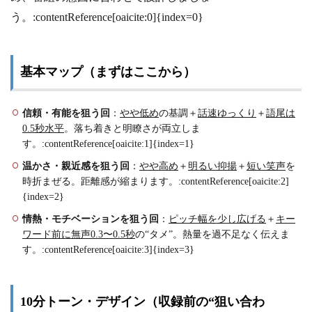
う。:contentReference[oaicite:0]{index=0}
基本マップ（まずはここから）
信頼・有能を狙う回
：
やや低め
の基調＋
話速ゆっくり
＋
語尾は
0.5秒水平
。落ち着きと明瞭さが両立しま
す。:contentReference[oaicite:1]{index=1}
温かさ・親近感を狙う回
：
やや高め
＋
明るい抑揚
＋
短い笑声
を
時折まぜる。距離感が縮まります。:contentReference[oaicite:2]
{index=2}
情熱・モチベーションを狙う回
：
ピッチ幅を少し広げる
＋
キー
ワード前に無声0.3〜0.5秒
の“タメ”。熱量を過不足なく伝えま
す。:contentReference[oaicite:3]{index=3}
10分トーン・デザイン（収録前の“狙い合わ