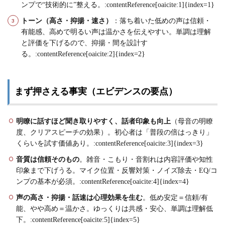
ンプで“技術的に”整える。:contentReference[oaicite:1]{index=1}
トーン（高さ・抑揚・速さ）
：落ち着いた低めの声は信頼・
有能感、高めで明るい声は温かさを伝えやすい。単調は理解
と評価を下げるので、抑揚・間を設計す
る。:contentReference[oaicite:2]{index=2}
まず押さえる事実（エビデンスの要点）
明瞭に話すほど聞き取りやすく、話者印象も向上
（母音の明瞭
度、クリアスピーチの効果）。初心者は「普段の倍はっきり」
くらいを試す価値あり。:contentReference[oaicite:3]{index=3}
音質は信頼そのもの
。雑音・こもり・音割れは内容評価や知性
印象まで下げうる。マイク位置・反響対策・ノイズ除去・EQ/コ
ンプの基本が必須。:contentReference[oaicite:4]{index=4}
声の高さ・抑揚・話速は心理効果を生む
。低め安定＝信頼/有
能、やや高め＝温かさ。ゆっくりは共感・安心、単調は理解低
下。:contentReference[oaicite:5]{index=5}