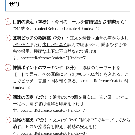
せ”）
目的の決定（30秒）
：今日のゴールを
信頼/温かさ/情熱
から1
つに絞る。:contentReference[oaicite:4]{index=4}
基調ピッチの微調整（2分）
：短文を録音→通常の声から
少し
だけ低く
または
少しだけ高く
読んで聴き比べ、聞きやすさ優
先で採用。極端な上下は不自然なので避けま
す。:contentReference[oaicite:5]{index=5}
抑揚ポイントのマーキング（3分）
：原稿のキーワードを
［ ］
で囲み、その
直前に／
（無声0.3〜0.5秒）を入れる。こ
こでピッチ・音量・間を軽く盛る。:contentReference[oaicite:6]
{index=6}
話速の固定（2分）
：通常の
8〜9割
を目安に、言い回しごとに
一定へ。速すぎは理解と印象を下げま
す。:contentReference[oaicite:7]{index=7}
語尾の整え（2分）
：文末は
0.3〜0.5秒
“水平”でキープしてから
消す。ヒスや擦過音を抑え、聴感の安定を得
る。:contentReference[oaicite:8]{index=8}