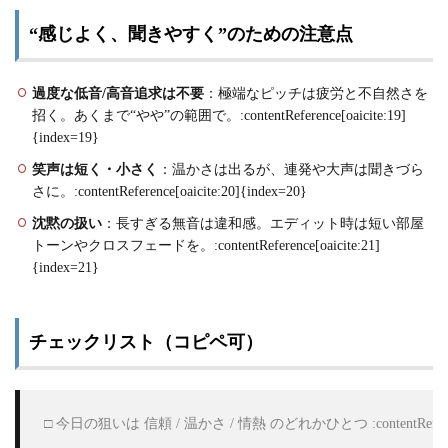
“感じよく、聞きやすく”のための注意点
過度な低音/高音追求は不要
：極端なピッチは疲労と不自然さを
招く。あくまで“やや”の範囲で。:contentReference[oaicite:19]
{index=19}
笑声は短く・小さく
：温かさは出るが、連発や大声は聞きづら
さに。:contentReference[oaicite:20]{index=20}
沈黙の扱い
：長すぎる無音は違和感。エディット時は短い部屋
トーンやクロスフェードを。:contentReference[oaicite:21]
{index=21}
チェックリスト（コピペ可）
 □ 今日の狙いは 信頼 / 温かさ / 情熱 のどれかひとつ :contentReference[