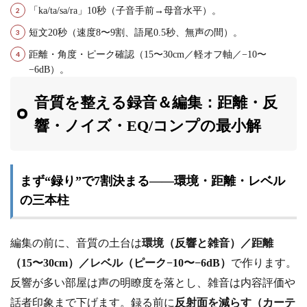
「ka/ta/sa/ra」10秒（子音手前→母音水平）。
短文20秒（速度8〜9割、語尾0.5秒、無声の間）。
距離・角度・ピーク確認（15〜30cm／軽オフ軸／−10〜
−6dB）。
音質を整える録音＆編集：距離・反
響・ノイズ・EQ/コンプの最小解
まず“録り”で7割決まる——環境・距離・レベル
の三本柱
編集の前に、音質の土台は
環境（反響と雑音）／距離
（15〜30cm）／レベル（ピーク−10〜−6dB）
で作ります。
反響が多い部屋は声の明瞭度を落とし、雑音は内容評価や
話者印象まで下げます。録る前に
反射面を減らす（カーテ