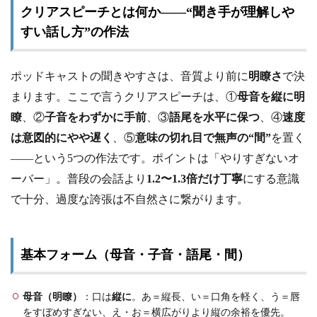
クリアスピーチとは何か——“聞き手が理解しや
すい話し方”の作法
ポッドキャストの聞きやすさは、音質より前に
明瞭さ
で決
まります。ここで言うクリアスピーチは、①
母音を縦に明
瞭
、②
子音をわずかに手前
、③
語尾を水平に保つ
、④
速度
は意図的にやや遅く
、⑤
意味の切れ目で無声の“間”
を置く
——という5つの作法です。ポイントは「やりすぎないオ
ーバー」。普段の会話より
1.2〜1.3倍だけ丁寧
にする意識
で十分、過度な誇張は不自然さに繋がります。
基本フォーム（母音・子音・語尾・間）
母音（明瞭）
：口は
縦に
。あ＝縦長、い＝口角を軽く、う＝唇
をすぼめすぎない、え・お＝横広がりより縦の余裕を優先。