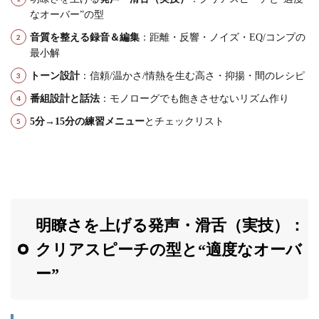
なオーバー”の型
音質を整える録音＆編集
：距離・反響・ノイズ・EQ/コンプの
最小解
トーン設計
：信頼/温かさ/情熱を生む高さ・抑揚・間のレシピ
番組設計と話法
：モノローグでも飽きさせないリズム作り
5分→15分の練習メニュー
とチェックリスト
明瞭さを上げる発声・滑舌（実技）：
クリアスピーチの型と“適度なオーバ
ー”