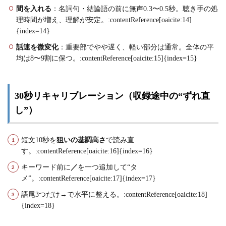
間を入れる
：名詞句・結論語の前に無声0.3〜0.5秒。聴き手の処
理時間が増え、理解が安定。:contentReference[oaicite:14]
{index=14}
話速を微変化
：重要部でやや遅く、軽い部分は通常。全体の平
均は8〜9割に保つ。:contentReference[oaicite:15]{index=15}
30秒リキャリブレーション（収録途中の“ずれ直
し”）
短文10秒を
狙いの基調高さ
で読み直
す。:contentReference[oaicite:16]{index=16}
キーワード前に
／
を一つ追加して“タ
メ”。:contentReference[oaicite:17]{index=17}
語尾3つだけ
→
で水平に整える。:contentReference[oaicite:18]
{index=18}