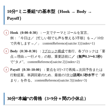
10分“ミニ番組”の基本型（Hook → Body →
Payoff）
Hook（0:00–0:30）
：一文でテーマとゴールを宣言。
例：「今日は／［忙しい朝でも声を整える3手順］を→／10分
で共有します→／」 :contentReference[oaicite:1]{index=1}
Body（0:30–8:30）
：
3ブロック構成
で進行。各ブロックは「要
点→理由→一行メモ」の順。重要語前に
／（無声0.3〜0.5秒）
で“タメ”。:contentReference[oaicite:2]{index=2}
Payoff（8:30–10:00）
：要点を1行×3で再掲→次回予告または
行動提案。単調回避のため、最後の3文は
語尾0.5秒水平
で「締
まり」を作る。:contentReference[oaicite:3]{index=3}
30分“本編”の骨格（3×9分＋間の小休止）