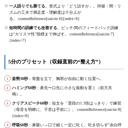
一人語りでも勝てる
。形式より「どう話すか」。抑揚・間・リ
ズムの工夫で満足度・理解度は十分上が
る。:contentReference[oaicite:6]{index=6}
短時間の訓練でも改善する
。ピッチ/間のフィードバック訓練
は“カリスマ性”指標まで伸ばす。:contentReference[oaicite:7]
{index=7}
5分のプリセット（収録直前の“整え方”）
姿勢30秒
：骨盤を立て、胸郭が自由に動く位置へ。
ハミング60秒
：鼻先〜口先に小さな振動を置く（前方共
鳴）。
クリアスピーチ60秒
：短文を「普段の1.3倍はっきり」で練習
（母音を明瞭に、子音は手前に）。:contentReference[oaicite:8]
{index=8}
呼吸60秒
：鼻吸い→口で細く一定に吐く。吐き切らず“余白呼