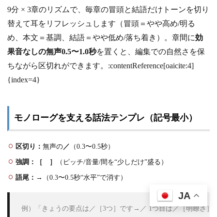
9分 × 3章のリズムで、毎章の冒頭と結語だけトーンを切り
替えて耳をリフレッシュします（冒頭＝やや高め/明る
め、本文＝基調、結語＝やや低め/落ち着き）。章間に
効
果音なしの無声0.5〜1.0秒
を置くと、編集での自然さを保
ちながら区切れができます。:contentReference[oaicite:4]
{index=4}
モノローグを支える話法テンプレ（記号最小）
区切り：
無声の
／
（0.3〜0.5秒）
強調：
［ ］
（ピッチ/音量/間を“少しだけ”盛る）
語尾：
→
（0.3〜0.5秒“水平”で消す）
JA
 例）「きょうの要点は／［3つ］です→／ 1つ目は／［明瞭さ］