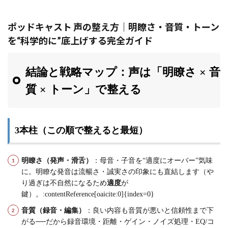
ポッドキャスト 声の整え方｜明瞭さ・音質・トーン
を“科学的に”底上げする完全ガイド
結論と戦略マップ：声は「明瞭さ × 音
質 × トーン」で整える
3本柱（この順で整えると最短）
明瞭さ（発声・滑舌）
：母音・子音を“適度にオーバー”気味
に。明瞭な発音は流暢さ・誠実さの印象にも直結します（や
り過ぎは不自然になるため
適度
が
鍵）。:contentReference[oaicite:0]{index=0}
音質（録音・編集）
：良い内容も音質が悪いと信頼性まで下
がる──だから録音環境・距離・ゲイン・ノイズ処理・EQ/コ