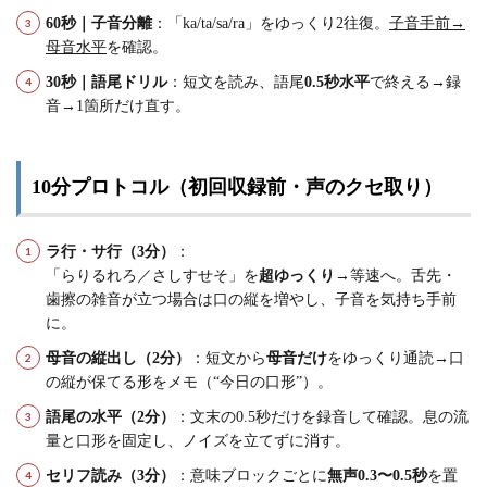
60秒｜子音分離
：「ka/ta/sa/ra」をゆっくり2往復。
子音手前→
母音水平
を確認。
30秒｜語尾ドリル
：短文を読み、語尾
0.5秒水平
で終える→録
音→1箇所だけ直す。
10分プロトコル（初回収録前・声のクセ取り）
ラ行・サ行（3分）
：
「らりるれろ／さしすせそ」を
超ゆっくり
→等速へ。舌先・
歯擦の雑音が立つ場合は口の縦を増やし、子音を気持ち手前
に。
母音の縦出し（2分）
：短文から
母音だけ
をゆっくり通読→口
の縦が保てる形をメモ（“今日の口形”）。
語尾の水平（2分）
：文末の0.5秒だけを録音して確認。息の流
量と口形を固定し、ノイズを立てずに消す。
セリフ読み（3分）
：意味ブロックごとに
無声0.3〜0.5秒
を置