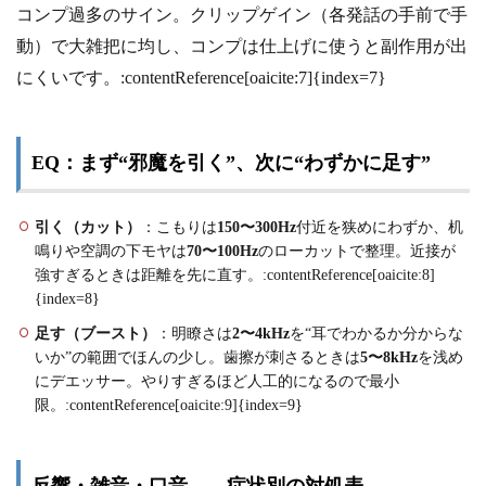
コンプ過多のサイン。クリップゲイン（各発話の手前で手
動）で大雑把に均し、コンプは仕上げに使うと副作用が出
にくいです。:contentReference[oaicite:7]{index=7}
EQ：まず“邪魔を引く”、次に“わずかに足す”
引く（カット）
：こもりは
150〜300Hz
付近を狭めにわずか、机
鳴りや空調の下モヤは
70〜100Hz
のローカットで整理。近接が
強すぎるときは距離を先に直す。:contentReference[oaicite:8]
{index=8}
足す（ブースト）
：明瞭さは
2〜4kHz
を“耳でわかるか分からな
いか”の範囲でほんの少し。歯擦が刺さるときは
5〜8kHz
を浅め
にデエッサー。やりすぎるほど人工的になるので最小
限。:contentReference[oaicite:9]{index=9}