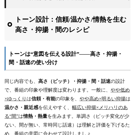
トーン設計：信頼/温かさ/情熱を生む
高さ・抑揚・間のレシピ
トーンは“意図を伝える設計”——高さ・抑揚・
間・話速の使い分け
同じ内容でも、
高さ（ピッチ）・抑揚・間・話速
の設計
で、番組の印象や理解度は変わります。一般に、
やや低め
×ゆっくり
は
信頼・有能
の印象を、
やや高め×明るい抑揚
は
温かさ・親近感
を伝えやすく、
幅広い抑揚×メリハリのあ
る“間”
は
情熱・熱量
を生みます。単調さ（ピッチ変化が少
ない、間が無い、常時同じ話速）は理解と評価を下げるた
め、番組の意図に合わせて設計しましょ