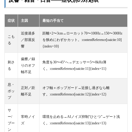
反響・雑音・口音——症状別の対処表
症状
主因
最短の手当て
近接過多
距離+2〜3cm→ローカット70〜100Hz→150〜300Hz
こも
／部屋反
を狭めにわずかカット。:contentReference[oaicite:10]
る
響
{index=10}
歯擦／録
刺さ
角度を30〜45°へ→デエッサー5〜8kHz薄
りのオフ
る
く。:contentReference[oaicite:11]{index=11}
軸不足
息・
正対／距
オフ軸＋ポップガード→近接し過ぎなら離
ポッ
離不足
す。:contentReference[oaicite:12]{index=12}
プ
サ
ー/
常時ノイ
環境を止める→AIノイズ抑制“ひとつ”→ゲート浅
ブー
ズ
く。:contentReference[oaicite:13]{index=13}
ン