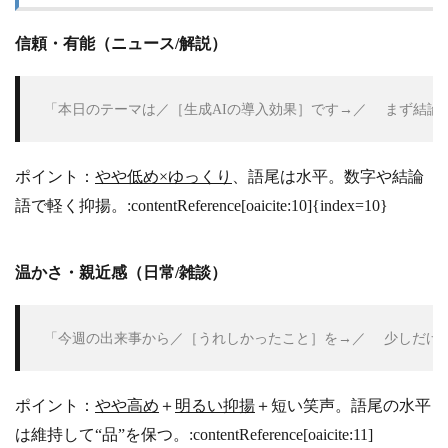
信頼・有能（ニュース/解説）
 「本日のテーマは／［生成AIの導入効果］です→／ 　まず結
ポイント：
やや低め×ゆっくり
、語尾は水平。数字や結論
語で軽く抑揚。:contentReference[oaicite:10]{index=10}
温かさ・親近感（日常/雑談）
 「今週の出来事から／［うれしかったこと］を→／ 　少しだけ
ポイント：
やや高め
＋
明るい抑揚
＋短い笑声。語尾の水平
は維持して“品”を保つ。:contentReference[oaicite:11]