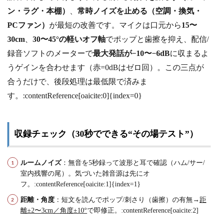
ン・ラグ・本棚）
、
常時ノイズを止める（空調・換気・
PCファン）
が最短の改善です。マイクは口元から
15〜
30cm
、
30〜45°の軽いオフ軸
でポップと歯擦を抑え、配信/
録音ソフトのメーターで
最大発話が−10〜−6dB
に収まるよ
うゲインを合わせます（赤=0dBはゼロ回）。この三点が
合うだけで、後段処理は最低限で済みま
す。:contentReference[oaicite:0]{index=0}
収録チェック（30秒でできる“その場テスト”）
ルームノイズ
：無音を5秒録って波形と耳で確認（ハム/サー/
室内残響の尾）。気づいた雑音源は先にオ
フ。:contentReference[oaicite:1]{index=1}
距離・角度
：短文を読んでポップ/刺さり（歯擦）の有無→
距
離±2〜3cm／角度±10°
で即修正。:contentReference[oaicite:2]