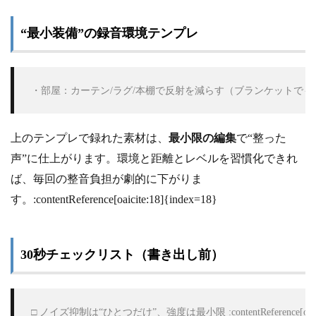
“最小装備”の録音環境テンプレ
 ・部屋：カーテン/ラグ/本棚で反射を減らす（ブランケットでも可
上のテンプレで録れた素材は、
最小限の編集
で“整った
声”に仕上がります。環境と距離とレベルを習慣化できれ
ば、毎回の整音負担が劇的に下がりま
す。:contentReference[oaicite:18]{index=18}
30秒チェックリスト（書き出し前）
 □ ノイズ抑制は“ひとつだけ”、強度は最小限 :contentReference[oaici