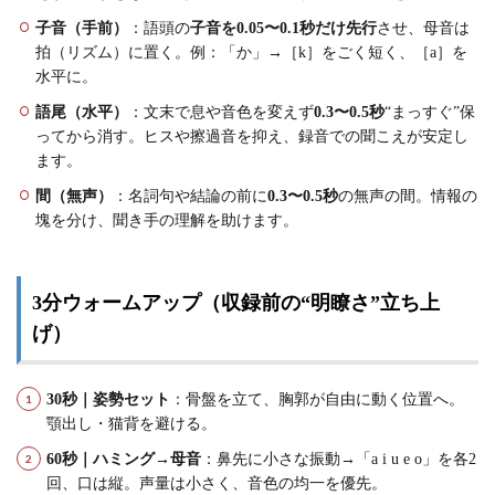
子音（手前）
：語頭の
子音を0.05〜0.1秒だけ先行
させ、母音は
拍（リズム）に置く。例：「か」→［k］をごく短く、［a］を
水平に。
語尾（水平）
：文末で息や音色を変えず
0.3〜0.5秒
“まっすぐ”保
ってから消す。ヒスや擦過音を抑え、録音での聞こえが安定し
ます。
間（無声）
：名詞句や結論の前に
0.3〜0.5秒
の無声の間。情報の
塊を分け、聞き手の理解を助けます。
3分ウォームアップ（収録前の“明瞭さ”立ち上
げ）
30秒｜姿勢セット
：骨盤を立て、胸郭が自由に動く位置へ。
顎出し・猫背を避ける。
60秒｜ハミング→母音
：鼻先に小さな振動→「a i u e o」を各2
回、口は縦。声量は小さく、音色の均一を優先。