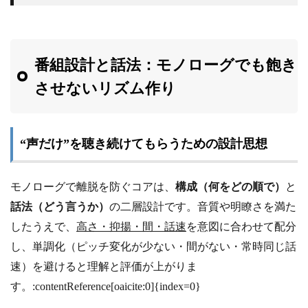
番組設計と話法：モノローグでも飽き
させないリズム作り
“声だけ”を聴き続けてもらうための設計思想
モノローグで離脱を防ぐコアは、
構成（何をどの順で）
と
話法（どう言うか）
の二層設計です。音質や明瞭さを満た
したうえで、
高さ・抑揚・間・話速
を意図に合わせて配分
し、単調化（ピッチ変化が少ない・間がない・常時同じ話
速）を避けると理解と評価が上がりま
す。:contentReference[oaicite:0]{index=0}