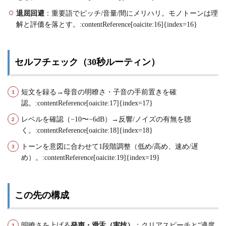
退屈回避
：重要語でピッチ/音量/間にメリハリ。モノトーンは理
解と評価を落とす。:contentReference[oaicite:16]{index=16}
セルフチェック（30秒ルーティン）
短文を録る→母音の明瞭さ・子音の手前置きを確
認。:contentReference[oaicite:17]{index=17}
レベルを確認（−10〜−6dB）→反響/ノイズの有無を聴
く。:contentReference[oaicite:18]{index=18}
トーンを意図に合わせて1段階調整（低め/高め、速め/遅
め）。:contentReference[oaicite:19]{index=19}
この先の構成
明瞭さを上げる
発声・滑舌（実技）
：クリアスピーチと“適度