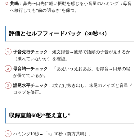
共鳴
：鼻先〜口先に軽い振動を感じる小音量のハミング→母音
へ移行しても“前の明るさ”を保つ。
評価とセルフフィードバック（30秒×3）
子音先行チェック
：短文録音→波形で語頭の子音が見えるか
（潰れていないか）を確認。
母音均一チェック
：「あえいうえおあお」を録音→口形の縦
が保てているか。
語尾水平チェック
：3文だけ抜き出し、末尾のノイズと音量ド
ロップを修正。
収録直前60秒“整え直し”
ハミング10秒→「a」10秒（前方共鳴）。