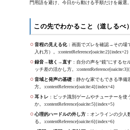
門用語を避け、今日から動ける手順だけを厳選
この先でわかること（道しるべ
音程の見える化
：画面でズレを確認→その場
入れ方）。:contentReference[oaicite:2]{index=2}
録音→聴く→直す
：自分の声を“鏡”にする
ッチ差の活かし方。:contentReference[oaicite:3]{
音域と発声の基礎
：静かな家でもできる準備
方。:contentReference[oaicite:4]{index=4}
耳トレ
：ピッチ識別ゲームやチューナーを使
か。:contentReference[oaicite:5]{index=5}
心理的ハードルの外し方
：オンラインの少人
る。:contentReference[oaicite:6]{index=6}