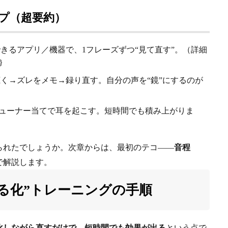
ップ（超要約）
きるアプリ／機器で、1フレーズずつ“見て直す”。（詳細
}
く→ズレをメモ→録り直す。自分の声を“鏡”にするのが
チューナー当てで耳を起こす。短時間でも積み上がりま
られたでしょうか。次章からは、最初のテコ——
音程
で解説します。
る化”トレーニングの手順
化しながら直すだけで、短時間でも効果が出る
という点で