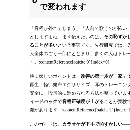
で変われます
「音程が外れてしまう」「人前で歌うのが怖い
としますよね。まず伝えたいのは、
その恥ずか
ることが多い
という事実です。先行研究では、
人全体のごく一部にとどまり、多くの人はトレ
す。:contentReference[oaicite:0]{index=0}
特に嬉しいポイントは、
改善の第一歩が「家」
再生、軽い発声エクササイズ、耳のトレーニン
安全に・段階的に進められる方法が整っていま
ィードバックで音程正確度が上がる
ことが実験
拠があります。:contentReference[oaicite:1]{index=
このガイドは、
カラオケが下手で恥ずかしい—