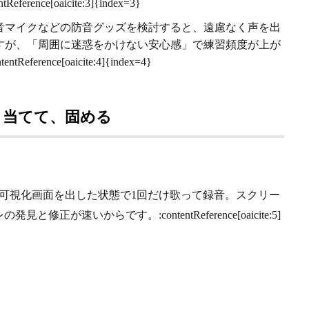
ce[oaicite:3]{index=3}
音マイクなどの防音グッズを検討すると、遠慮なく声を出
すが、「周囲に迷惑をかけない安心感」で練習頻度が上が
nce[oaicite:4]{index=4}
、当てて、固める
可視化画面を出した状態で1回だけ歌って録音。スクリー
速いからです。:contentReference[oaicite:5]