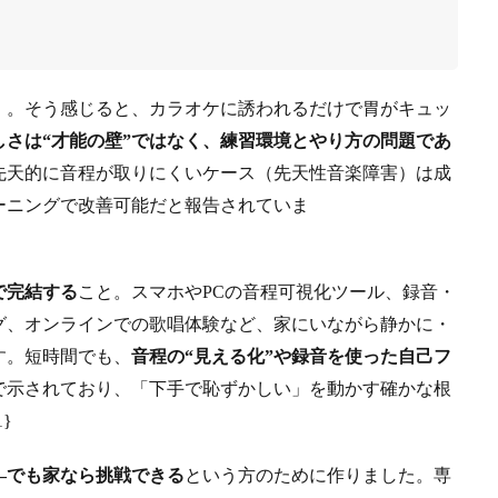
」。そう感じると、カラオケに誘われるだけで胃がキュッ
しさは“才能の壁”ではなく、練習環境とやり方の問題であ
先天的に音程が取りにくいケース（先天性音楽障害）は成
ーニングで改善可能だと報告されていま
で完結する
こと。スマホやPCの音程可視化ツール、録音・
グ、オンラインでの歌唱体験など、家にいながら静かに・
す。短時間でも、
音程の“見える化”や録音を使った自己フ
で示されており、「下手で恥ずかしい」を動かす確かな根
1}
—でも家なら挑戦できる
という方のために作りました。専