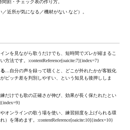
時間割・チェック表の作り方。
い／近所が気になる／機材がない など）。
ラインを見ながら歌うだけでも、短時間でズレが縮まるこ
tentReference[oaicite:7]{index=7}
える
…自分の声を録って聴くと、どこが外れたかが客観化
方がピッチ差を判別しやすい、という知見も後押ししま
訓練だけでも歌の正確さが伸び、効果が長く保たれたとい
{index=9}
ルやオンラインの歌う場を使い、練習頻度を上げられる環
ontentReference[oaicite:10]{index=10}