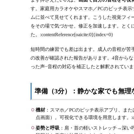
す。家庭用カラオケやスマホ／PCのピッチ表
ムに並べて見せてくれます。こうした視覚フィ
をその場で気づかせ、修正を加速します。とく
た。:contentReference[oaicite:0]{index=0}
短時間の練習でも差は出ます。成人の音程が苦
の改善が確認された報告があります。4音から
った声−音程の対応を補正したと解釈されています。:contentR
準備（3分）：静かな家でも無理
機材
：スマホ／PCのピッチ表示アプリ、ま
点画面）。可視化できる環境を用意します。:contentRefer
姿勢と呼吸
：肩・首の軽いストレッチ→深い