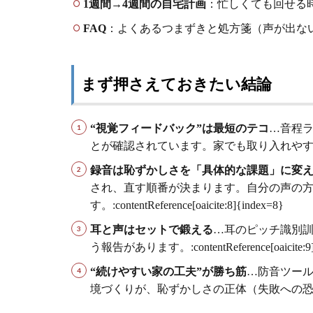
1週間→4週間の自宅計画
：忙しくても回せる
FAQ
：よくあるつまずきと処方箋（声が出な
まず押さえておきたい結論
“視覚フィードバック”は最短のテコ
…音程
とが確認されています。家でも取り入れやすい方法です。:con
録音は恥ずかしさを「具体的な課題」に変
され、直す順番が決まります。自分の声の
す。:contentReference[oaicite:8]{index=8}
耳と声はセットで鍛える
…耳のピッチ識別
う報告があります。:contentReference[oaicite:9]
“続けやすい家の工夫”が勝ち筋
…防音ツー
境づくりが、恥ずかしさの正体（失敗への恐れ）を薄めます。:c