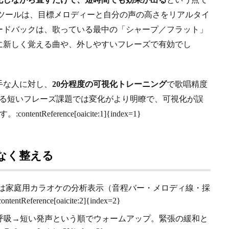
示ツールは、目標メロディーと自分の声の高さをリアルタイ
ードバックは、歌っている最中の「シャープ／フラット」
に新しく覚える曲や、外しやすいフレーズで有効でし
手な人に対し、
20分程度の可視化トレーニング
で歌唱精度
なる短いフレーズ課題では変化がより明瞭で、可視化が誤
eference[oaicite:1]{index=1}
なく整える
たは家庭用カラオケの分析表示（音程バー・メロディ線・採
ence[oaicite:2]{index=2}
呼吸→短い発声という順でウォームアップ。緊張の緩和と