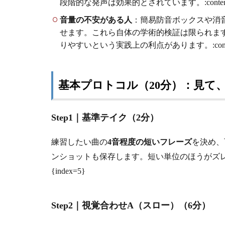
段階的な発声は効果的とされています。:contentReferen
音量の不安がある人
：簡易防音ボックスや消
せます。これら自体の学術的検証は限られま
りやすいという実践上の利点があります。:contentRefere
基本プロトコル（20分）：見て
Step1｜基準テイク（2分）
練習したい曲の
4音程度の短いフレーズ
を決め、
ンショットも保存します。短い単位のほうがズレの発見と修正が
{index=5}
Step2｜視覚合わせA（スロー）（6分）