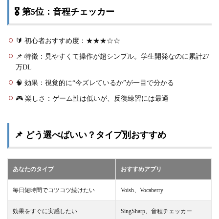
🎖 第5位：音程チェッカー
🔰 初心者おすすめ度：★★★☆☆
📌 特徴：見やすくて操作が超シンプル。学生開発なのに累計27
万DL
🧠 効果：視覚的に“今ズレているか”が一目で分かる
🎮 楽しさ：ゲーム性は低いが、反復練習には最適
📌 どう選べばいい？タイプ別おすすめ
あなたのタイプ
おすすめアプリ
毎日短時間でコツコツ続けたい
Voish、Vocaberry
効果をすぐに実感したい
SingSharp、音程チェッカー