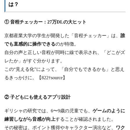
は？
① 音程チェッカー：27万DLの大ヒット
京都産業大学の学生が開発した「音程チェッカー」は、
誰
でも直感的に操作できる
のが特徴。
自分の声と正しい音程が同時に線で表示され、「どこがズ
レたか」がすぐ分かります。
この“見える化”によって、「自分でもできるかも」と思え
るきっかけに。【822†source】
② 子どもにも使えるアプリ設計
ギリシャの研究では、6〜9歳の児童でも、
ゲームのように
練習しながら音感が向上
することが確認されました。
その秘密は、ポイント獲得やキャラクター演出など、
ワク