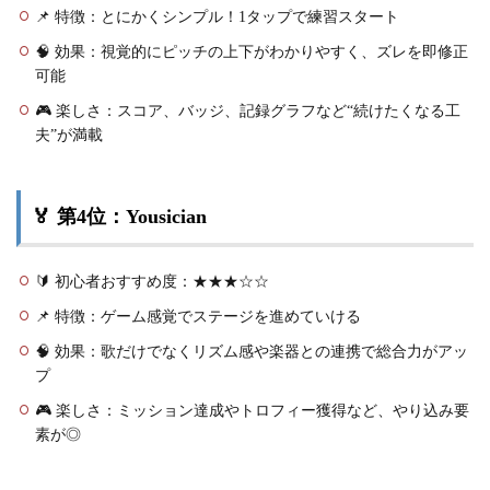
📌 特徴：とにかくシンプル！1タップで練習スタート
🧠 効果：視覚的にピッチの上下がわかりやすく、ズレを即修正
可能
🎮 楽しさ：スコア、バッジ、記録グラフなど“続けたくなる工
夫”が満載
🏅 第4位：Yousician
🔰 初心者おすすめ度：★★★☆☆
📌 特徴：ゲーム感覚でステージを進めていける
🧠 効果：歌だけでなくリズム感や楽器との連携で総合力がアッ
プ
🎮 楽しさ：ミッション達成やトロフィー獲得など、やり込み要
素が◎