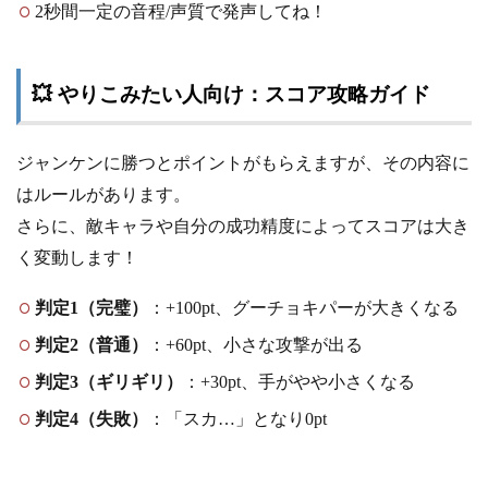
2秒間一定の音程/声質で発声してね！
💥 やりこみたい人向け：スコア攻略ガイド
ジャンケンに勝つとポイントがもらえますが、その内容に
はルールがあります。
さらに、敵キャラや自分の成功精度によってスコアは大き
く変動します！
判定1（完璧）
：+100pt、グーチョキパーが大きくなる
判定2（普通）
：+60pt、小さな攻撃が出る
判定3（ギリギリ）
：+30pt、手がやや小さくなる
判定4（失敗）
：「スカ…」となり0pt