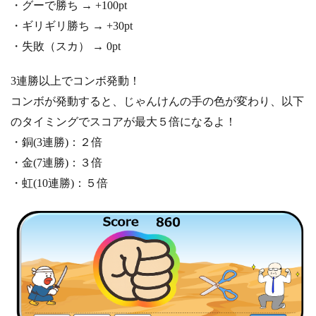
・グーで勝ち → +100pt
・ギリギリ勝ち → +30pt
・失敗（スカ） → 0pt
3連勝以上でコンボ発動！
コンボが発動すると、じゃんけんの手の色が変わり、以下
のタイミングでスコアが最大５倍になるよ！
・銅(3連勝)：２倍
・金(7連勝)：３倍
・虹(10連勝)：５倍