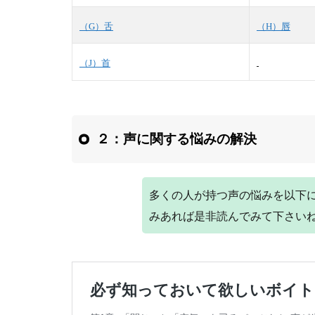
（G）舌
（H）唇
（J）首
２：声に関する悩みの解決
多くの人が持つ声の悩みを以下
みあれば是非読んでみて下さい