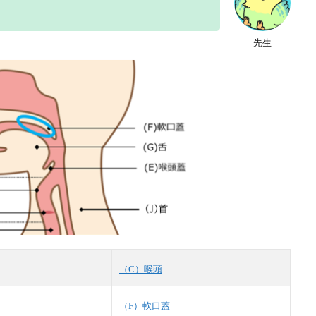
先生
（C）喉頭
（F）軟口蓋