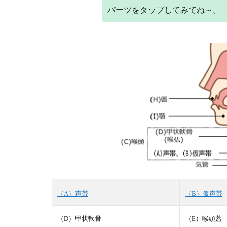
パーツをタップしてみてね～。
（A）声帯
（B）仮声帯
（D）甲状軟骨
（E）喉頭蓋